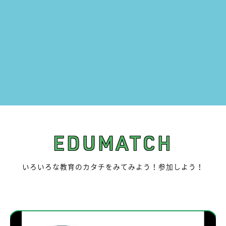
いろんな教育関係者に
会いに行きました！
北海道には教育に関する事業を行う、たくさんのプレイヤー
がいます。僕たちの未来を作る人たちがどんな想いで、何を
行っているのか。取材してきました。
一覧はこちら
EDUMATCH
いろいろな教育のカタチをみてみよう！参加しよう！