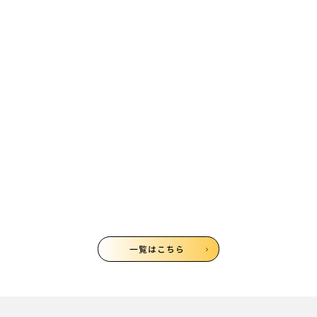
With/Afterコロナへ向か
うみんなの教育プロジェ
クト対談～居場所づくり
編～に参加してレポート
してみた！
2020/05/20
千葉佳苗
一覧はこちら