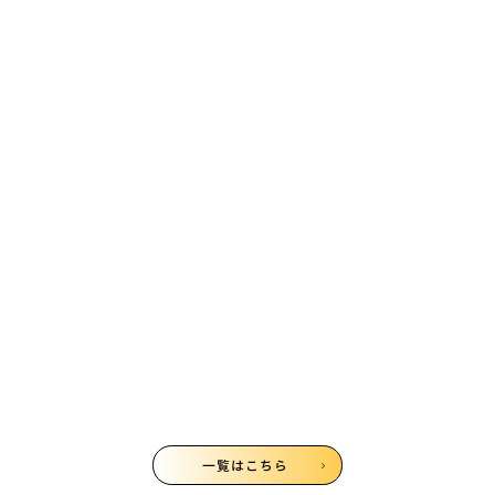
With/Afterコロナへ向か
うみんなの教育プロジェ
クト対談～居場所づくり
編～に参加してレポート
してみた！
2020/05/20
千葉佳苗
一覧はこちら