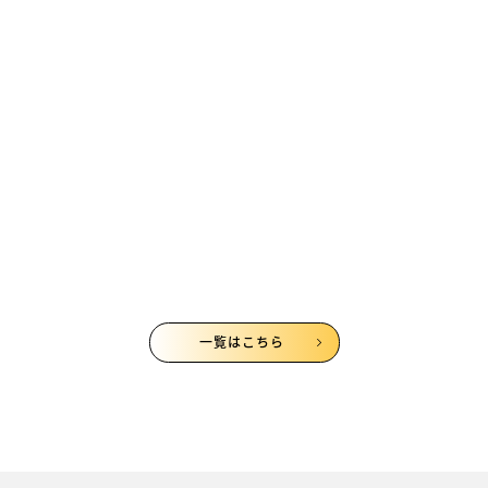
クト対談～キャリア教育・探求学習編～に参加して
レポートしてみた！
2020/05/21
千葉佳苗
一覧はこちら