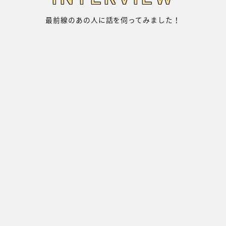
最前線のあの人に話を伺ってみました！
ワンチームビルディングで、組織をチームをバックアップ
活躍できる人間を育てながら、生徒とともに教員も学ぶ。
札幌聖心女子学院中学校・高等学校 教員
株式会社マクレス 代表取締役社長
遊育（ゆういく）推進事業代表
樋口敏也 Toshiya Higuhi
鈴木宙夢 Hiromu Suzuki
田中直樹 Naoki Tanaka
青木美紀 Miki Aoki