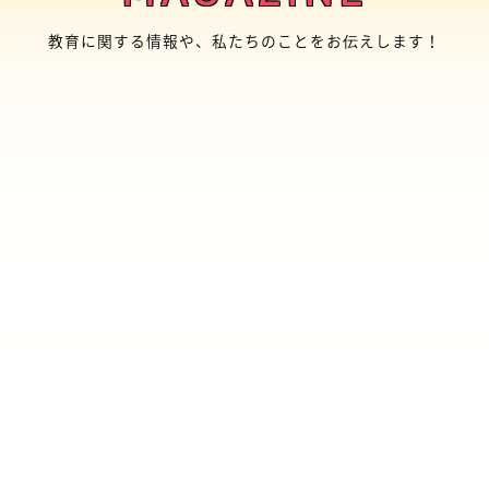
教育に関する情報や、私たちのことをお伝えします！
EDUTOUR旭川｜イベント
With/Afterコロナへ向か
レポート
うみんなの教育プロジェ
クト対談～キャリア教
育・探求学習編～に参加
してレポートしてみた！
2021/03/09
2020/05/21
学生
千葉佳苗